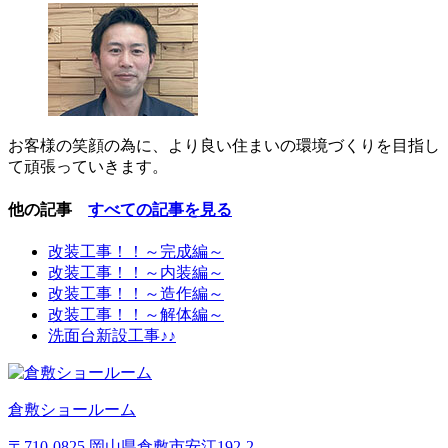
お客様の笑顔の為に、より良い住まいの環境づくりを目指し
て頑張っていきます。
他の記事
すべての記事を見る
改装工事！！～完成編～
改装工事！！～内装編～
改装工事！！～造作編～
改装工事！！～解体編～
洗面台新設工事♪♪
倉敷ショールーム
〒710-0825 岡山県倉敷市安江192-2