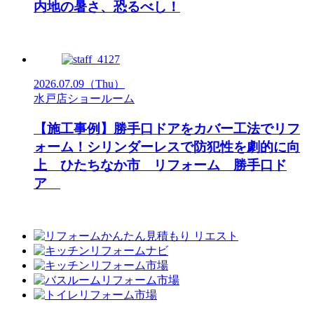
内地の暑さ、恐るべし！
2026.07.09
（Thu）
水戸店ショールーム
【施工事例】勝手口ドアをカバー工法でリフ
ォーム！シリンダーレスで防犯性を劇的に向
上 ひたちなか市 リフォーム 勝手口ド
ア