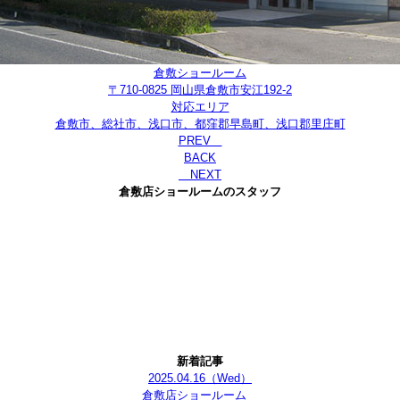
倉敷ショールーム
〒710-0825 岡山県倉敷市安江192-2
対応エリア
倉敷市、総社市、浅口市、都窪郡早島町、浅口郡里庄町
PREV
BACK
NEXT
倉敷店ショールームのスタッフ
新着記事
2025.04.16
（Wed）
倉敷店ショールーム