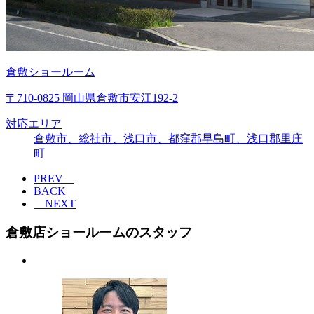
倉敷ショールーム
〒710-0825 岡山県倉敷市安江192-2
対応エリア
倉敷市、総社市、浅口市、都窪郡早島町、浅口郡里庄
町
PREV
BACK
NEXT
倉敷店ショールームのスタッフ