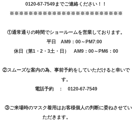
0120-67-7549
までご連絡ください！！
※※※※※※※※※※※※※※※※※※※※※※※※
①
通常通りの時間でショールームを営業しております。
平日
AM9
：
00
～
PM7:00
休日（第
1
・
2
・
3
土・日）
AM9
：
00
～
PM6
：
00
②
スムーズな案内の為、事前予約をしていただけると幸いで
す。
電話予約 ：
0120-67-7549
③
ご来場時のマスク着用はお客様個人の判断に委ねさせてい
ただきます。