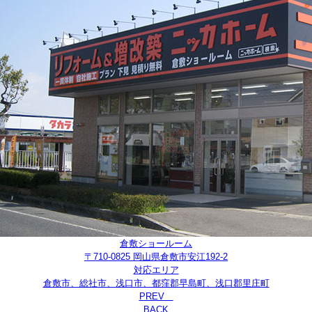
倉敷ショールーム
〒710-0825 岡山県倉敷市安江192-2
対応エリア
倉敷市、総社市、浅口市、都窪郡早島町、浅口郡里庄町
PREV
BACK