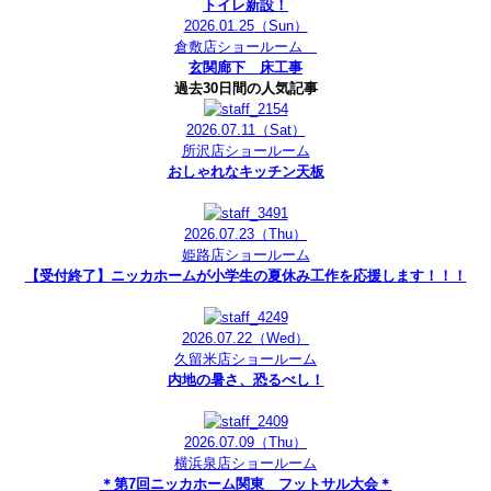
トイレ新設！
2026.01.25
（Sun）
倉敷店ショールーム
玄関廊下 床工事
過去30日間の人気記事
2026.07.11
（Sat）
所沢店ショールーム
おしゃれなキッチン天板
2026.07.23
（Thu）
姫路店ショールーム
【受付終了】ニッカホームが小学生の夏休み工作を応援します！！！
2026.07.22
（Wed）
久留米店ショールーム
内地の暑さ、恐るべし！
2026.07.09
（Thu）
横浜泉店ショールーム
＊第7回ニッカホーム関東 フットサル大会＊