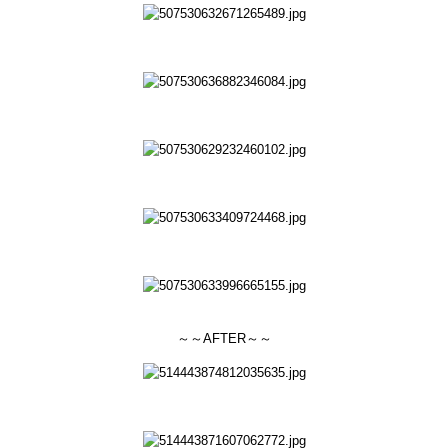
～～AFTER～～