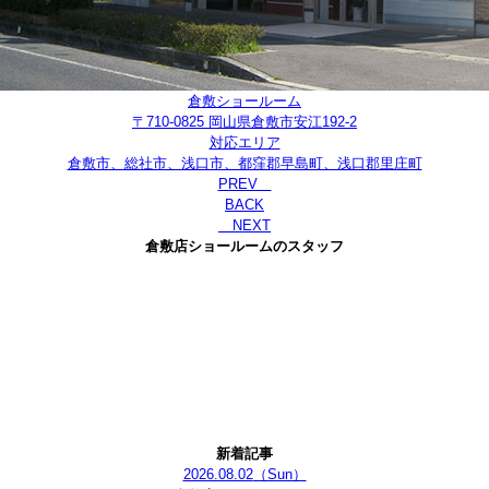
倉敷ショールーム
〒710-0825 岡山県倉敷市安江192-2
対応エリア
倉敷市、総社市、浅口市、都窪郡早島町、浅口郡里庄町
PREV
BACK
NEXT
倉敷店ショールームのスタッフ
新着記事
2026.08.02
（Sun）