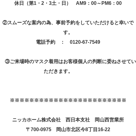
休日（第
1
・
2
・
3
土・日）
AM9
：
00
～
PM6
：
00
②
スムーズな案内の為、事前予約をしていただけると幸いで
す。
電話予約 ：
0120-67-7549
③
ご来場時のマスク着用はお客様個人の判断に委ねさせてい
ただきます。
※※※※※※※※※※※※※※※※※※※※※※※※
ニッカホーム株式会社 西日本支社 岡山西営業所
〒
700-0975
岡山市北区今
8
丁目
16-22