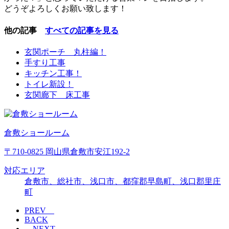
どうぞよろしくお願い致します！
他の記事
すべての記事を見る
玄関ポーチ 丸柱編！
手すり工事
キッチン工事！
トイレ新設！
玄関廊下 床工事
倉敷ショールーム
〒710-0825 岡山県倉敷市安江192-2
対応エリア
倉敷市、総社市、浅口市、都窪郡早島町、浅口郡里庄
町
PREV
BACK
NEXT