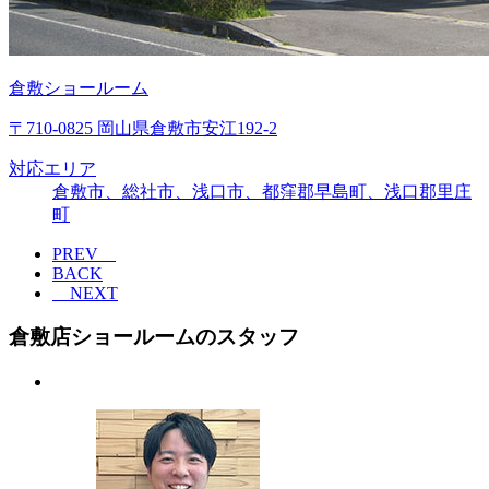
倉敷ショールーム
〒710-0825 岡山県倉敷市安江192-2
対応エリア
倉敷市、総社市、浅口市、都窪郡早島町、浅口郡里庄
町
PREV
BACK
NEXT
倉敷店ショールームのスタッフ