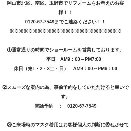
岡山市北区、南区、玉野市でリフォームをお考えのお客
様！！
0120-67-7549
までご連絡ください！！
※※※※※※※※※※※※※※※※※※※※※※※※
①
通常通りの時間でショールームを営業しております。
平日
AM9
：
00
～
PM7:00
休日（第
1
・
2
・
3
土・日）
AM9
：
00
～
PM6
：
00
②
スムーズな案内の為、事前予約をしていただけると幸いで
す。
電話予約 ：
0120-67-7549
③
ご来場時のマスク着用はお客様個人の判断に委ねさせて