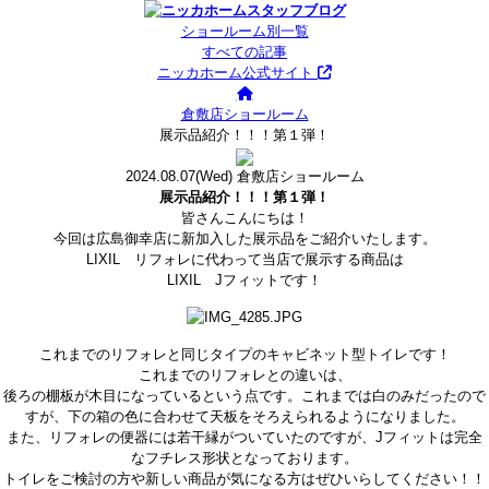
ショールーム別一覧
すべての記事
ニッカホーム公式サイト
倉敷店ショールーム
展示品紹介！！！第１弾！
2024.08.07
(Wed)
倉敷店ショールーム
展示品紹介！！！第１弾！
皆さんこんにちは！
今回は広島御幸店に新加入した展示品をご紹介いたします。
LIXIL リフォレに代わって当店で展示する商品は
LIXIL Jフィットです！
これまでのリフォレと同じタイプのキャビネット型トイレです！
これまでのリフォレとの違いは、
後ろの棚板が木目になっているという点です。これまでは白のみだったので
すが、下の箱の色に合わせて天板をそろえられるようになりました。
また、リフォレの便器には若干縁がついていたのですが、Jフィットは完全
なフチレス形状となっております。
トイレをご検討の方や新しい商品が気になる方はぜひいらしてください！！