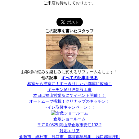
ご来店お待ちしております。
この記事を書いたスタッフ
お客様の悩みを楽しみに変えるリフォームをします！
他の記事
すべての記事を見る
和室から洋室に！すっきりしたお部屋に改修！
キッチン吊り戸新設工事
本日は福山営業所にてイベント開催！！
オートムーブ搭載！クリナップのキッチン！
トイレ取替キャンペーン！！
倉敷ショールーム
〒710-0825 岡山県倉敷市安江192-2
対応エリア
倉敷市、総社市、浅口市、都窪郡早島町、浅口郡里庄町