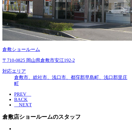
倉敷ショールーム
〒710-0825 岡山県倉敷市安江192-2
対応エリア
倉敷市、総社市、浅口市、都窪郡早島町、浅口郡里庄
町
PREV
BACK
NEXT
倉敷店ショールームのスタッフ