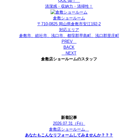
QOL up！
清潔感・収納力・清掃性！
倉敷ショールーム
〒710-0825 岡山県倉敷市安江192-2
対応エリア
倉敷市、総社市、浅口市、都窪郡早島町、浅口郡里庄町
PREV
BACK
NEXT
倉敷店ショールームのスタッフ
新着記事
2026.07.31
（Fri）
倉敷店ショールーム
あなたもこんなリフォームしてみませんか？？？