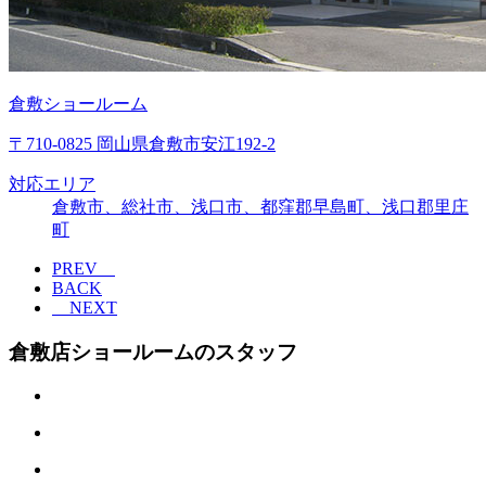
倉敷ショールーム
〒710-0825 岡山県倉敷市安江192-2
対応エリア
倉敷市、総社市、浅口市、都窪郡早島町、浅口郡里庄
町
PREV
BACK
NEXT
倉敷店ショールームのスタッフ