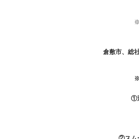
倉敷市、総
①
②スム