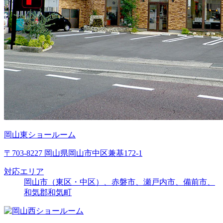
岡山東ショールーム
〒703-8227 岡山県岡山市中区兼基172-1
対応エリア
岡山市（東区・中区）、赤磐市、瀬戸内市、備前市、
和気郡和気町