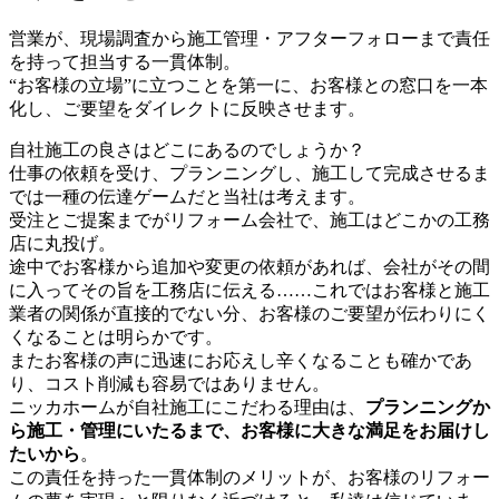
営業が、現場調査から施工管理・アフターフォローまで責任
を持って担当する一貫体制。
“お客様の立場”に立つことを第一に、お客様との窓口を一本
化し、ご要望をダイレクトに反映させます。
自社施工の良さはどこにあるのでしょうか？
仕事の依頼を受け、プランニングし、施工して完成させるま
では一種の伝達ゲームだと当社は考えます。
受注とご提案までがリフォーム会社で、施工はどこかの工務
店に丸投げ。
途中でお客様から追加や変更の依頼があれば、会社がその間
に入ってその旨を工務店に伝える……これではお客様と施工
業者の関係が直接的でない分、お客様のご要望が伝わりにく
くなることは明らかです。
またお客様の声に迅速にお応えし辛くなることも確かであ
り、コスト削減も容易ではありません。
ニッカホームが自社施工にこだわる理由は、
プランニングか
ら施工・管理にいたるまで、お客様に大きな満足をお届けし
たいから
。
この責任を持った一貫体制のメリットが、お客様のリフォー