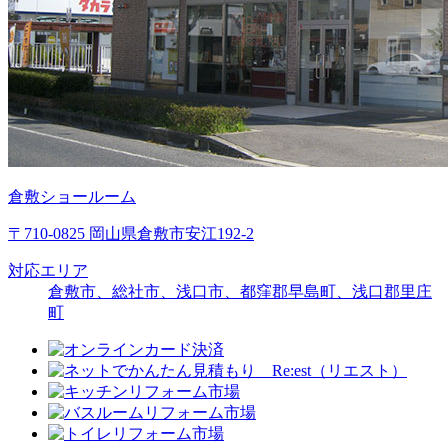
倉敷ショールーム
〒710-0825 岡山県倉敷市安江192-2
対応エリア
倉敷市、総社市、浅口市、都窪郡早島町、浅口郡里庄
町