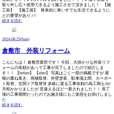
取り外し広々使用できるよう施工させて頂きました！ 【施
工前】 【施工後】 将来的に車いすでも生活できるように
との要望があり バ
続きを読む
2024.08.25
(Sun)
倉敷市 外装リフォーム
こんにちは！ 倉敷営業所です！ 今回、大掛かりな外装リフ
ォームの依頼があって工事が完了しましたので紹介しま
す！！ 【before】 【after】 写真はごく一部の掲載ですが 屋
根の重ね葺き、雨樋取替、外壁塗装、駐車場土間、カーポー
ト取替、玄関ドア取替等 多岐に渡る工事依頼の為工期も3か
月程かかりましたが 見違えるほど一新されました！！ 長丁
場の工事期間だったのでお施主様にもご迷惑をお掛けしまし
た
続きを読む