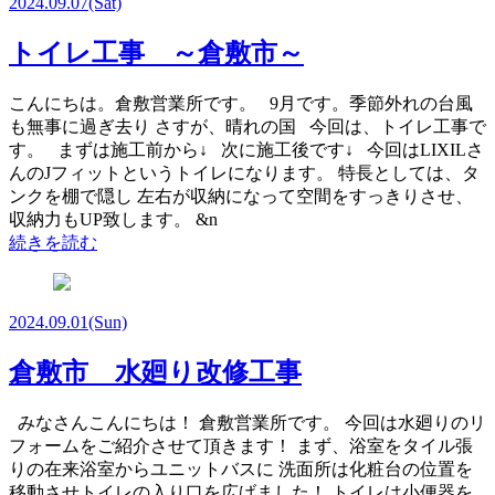
2024.09.07
(Sat)
トイレ工事 ～倉敷市～
こんにちは。倉敷営業所です。 9月です。季節外れの台風
も無事に過ぎ去り さすが、晴れの国 今回は、トイレ工事で
す。 まずは施工前から↓ 次に施工後です↓ 今回はLIXILさ
んのJフィットというトイレになります。 特長としては、タ
ンクを棚で隠し 左右が収納になって空間をすっきりさせ、
収納力もUP致します。 &n
続きを読む
2024.09.01
(Sun)
倉敷市 水廻り改修工事
みなさんこんにちは！ 倉敷営業所です。 今回は水廻りのリ
フォームをご紹介させて頂きます！ まず、浴室をタイル張
りの在来浴室からユニットバスに 洗面所は化粧台の位置を
移動させトイレの入り口を広げました！ トイレは小便器を