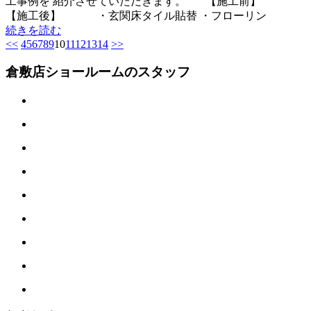
工事例を 紹介させていただきます。 【施工前】
【施工後】 ・玄関床タイル貼替 ・フローリン
続きを読む
<<
4
5
6
7
8
9
10
11
12
13
14
>>
倉敷店ショールームのスタッフ