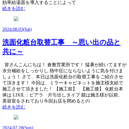
効率給湯器を導入することによって
続きを読む
2024.08.03
(Sat)
洗面化粧台取替工事 ～思い出の品と
共に～
皆さんこんにちは！ 倉敷営業所です！ 猛暑が続いてますが
水分補給をしっかりし 熱中症にならないように気を付けま
しょう！ さて、本日は洗面化粧台の取替工事をご紹介させ
て頂きます！ 今回は、ミラーキャビネットを施主様支給で
施工させて頂きました！ 【施工前】 【施工後】 化粧台本
体は LIXIL：ピアラ 片引出しタイプ 鏡は施主様が以前、
美容室をされており今回お店を閉めるとの
続きを読む
2024.07.28
(Sun)