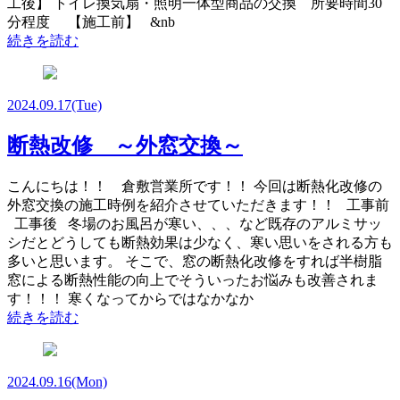
工後】 トイレ換気扇・照明一体型商品の交換 所要時間30
分程度 【施工前】 &nb
続きを読む
2024.09.17
(Tue)
断熱改修 ～外窓交換～
こんにちは！！ 倉敷営業所です！！ 今回は断熱化改修の
外窓交換の施工時例を紹介させていただきます！！ 工事前
工事後 冬場のお風呂が寒い、、、など既存のアルミサッ
シだとどうしても断熱効果は少なく、寒い思いをされる方も
多いと思います。 そこで、窓の断熱化改修をすれば半樹脂
窓による断熱性能の向上でそういったお悩みも改善されま
す！！！ 寒くなってからではなかなか
続きを読む
2024.09.16
(Mon)