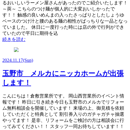
るおいしいラーメン屋さんがあったのでご紹介いたします！
～莢～ こちらのつけ麺が個人的に大変おいしかったで
す！！ 触感の良いめんまの入ったさっぱりとしたしょうゆ
ベースのつけ汁と腰のある麺の相性がばっちりな一品となっ
ていました。 休日に一度行った時には店の外で行列ができ
ていたので平日に期待を込
続きを読む
2024.11.17
(Sun)
玉野市 メルカにニッカホームが出張
します！
こんにちは！倉敷営業所です。 岡山西営業所のイベント情
報です！ 昨日に引き続き今日も玉野市のメルカでリフォー
ム無料相談会を開催しています！ 来場の上、御見積を依頼
していただくと特典として 割引券入りのガチャガチャ抽選
やってます！ 是非、リフォームをご検討の方は相談会に行
ってみてください！！ スタッフ一同お待ちしています！！