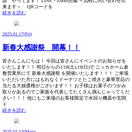
談 やってます！ LINE・Zoom完備 ～気軽に問い合わせ出
来ます～ QRコードを
続きを読む
2025.01.17
(Fri)
新春大感謝祭 開幕！！
皆さんこんにちは！ 今回は皆さんにイベントのお知らせを
いたします！！ 明日からの1/18(土),19(日)で ニッカホーム倉
敷営業所にて 新春大感謝祭 を開催いたします！！！ ご来場
いただいた方にはもれなくドーナツとたこ焼きと豪華景品の
当たる大抽選権がございます！！ お子様はお菓子のつかみ
取りがあるのでご家族を代表してたくさん掴んじゃってくだ
さい！！！ 他にもご来場のお客様限定で水回り機器や玄関
ド
続きを読む
2025.01.13
(Mon)