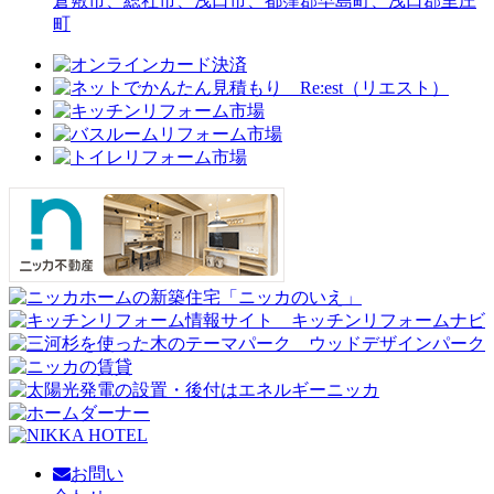
倉敷市、総社市、浅口市、都窪郡早島町、浅口郡里庄
町
お問い