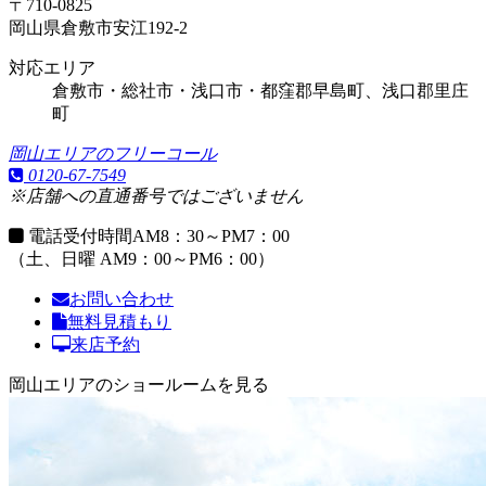
〒710-0825
岡山県倉敷市安江192-2
対応エリア
倉敷市・総社市・浅口市・都窪郡早島町、浅口郡里庄
町
岡山エリアのフリーコール
0120-67-7549
※店舗への直通番号ではございません
電話受付時間
AM8：30～PM7：00
（土、日曜 AM9：00～PM6：00）
お問い合わせ
無料見積もり
来店予約
岡山エリアのショールームを見る