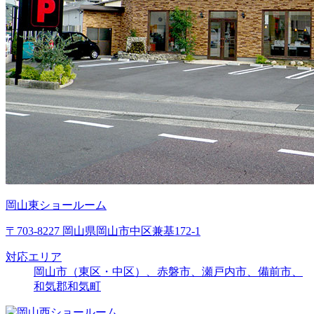
岡山東ショールーム
〒703-8227 岡山県岡山市中区兼基172-1
対応エリア
岡山市（東区・中区）、赤磐市、瀬戸内市、備前市、
和気郡和気町