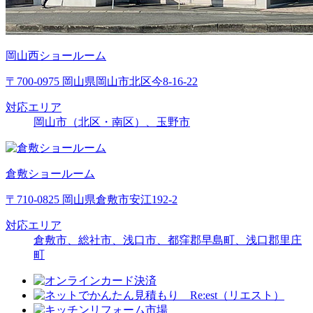
岡山西ショールーム
〒700-0975 岡山県岡山市北区今8-16-22
対応エリア
岡山市（北区・南区）、玉野市
倉敷ショールーム
〒710-0825 岡山県倉敷市安江192-2
対応エリア
倉敷市、総社市、浅口市、都窪郡早島町、浅口郡里庄
町