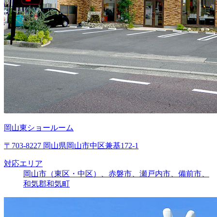
岡山東ショールーム
〒703-8227 岡山県岡山市中区兼基172-1
対応エリア
岡山市（東区・中区）、赤磐市、瀬戸内市、備前市、
和気郡和気町