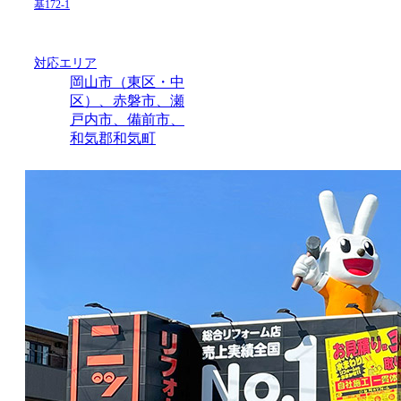
基172-1
対応エリア
岡山市（東区・中
区）、赤磐市、瀬
戸内市、備前市、
和気郡和気町