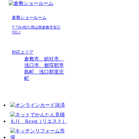
倉敷ショールーム
〒710-0825 岡山県倉敷市安江
192-2
対応エリア
倉敷市、総社市、
浅口市、都窪郡早
島町、浅口郡里庄
町