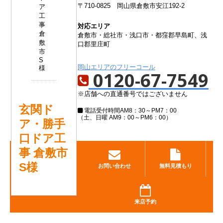
〒710-0825
岡山県倉敷市安江192-2
対応エリア
倉敷市・総社市・浅口市・都窪郡早島町、浅
口郡里庄町
岡山エリアのフリーコール
0120-67-7549
※店舗への直通番号ではございません
玄関ド
電話受付時間
AM8：30～PM7：00
（土、日曜 AM9：00～PM6：00）
ア・勝手
口ドア工
事 倉敷市
S様
お問い合わせ
無料見積もり
来店予約