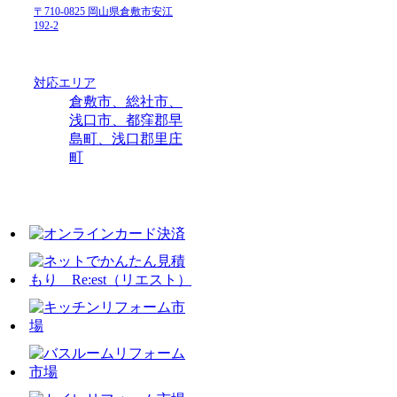
〒710-0825 岡山県倉敷市安江
192-2
対応エリア
倉敷市、総社市、
浅口市、都窪郡早
島町、浅口郡里庄
町