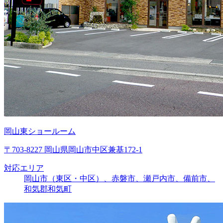
岡山東ショールーム
〒703-8227 岡山県岡山市中区兼基172-1
対応エリア
岡山市（東区・中区）、赤磐市、瀬戸内市、備前市、
和気郡和気町