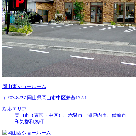
岡山東ショールーム
〒703-8227 岡山県岡山市中区兼基172-1
対応エリア
岡山市（東区・中区）、赤磐市、瀬戸内市、備前市、
和気郡和気町