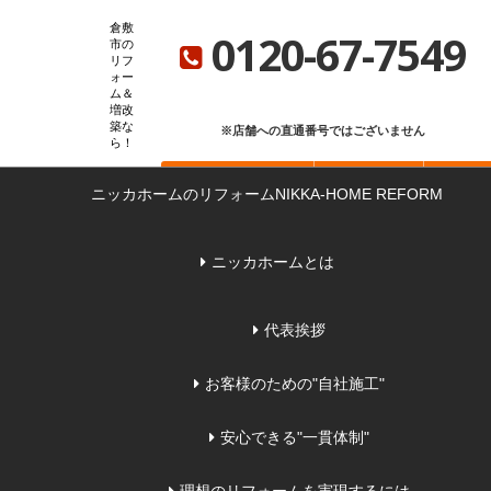
ニッカホーム総合サイト
ニッカホーム会社概要
ショールーム一覧
倉敷
0120-67-7549
市の
リフ
ォー
ム＆
増改
築な
※店舗への直通番号ではございません
ら
お問い合わせ
無料見積もり
来店
ニッカホームのリフォーム
NIKKA-HOME REFORM
ニッカホームとは
代表挨拶
お客様のための"自社施工"
安心できる"一貫体制"