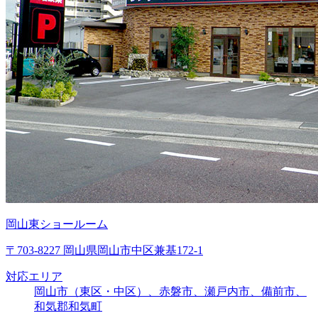
岡山東ショールーム
〒703-8227 岡山県岡山市中区兼基172-1
対応エリア
岡山市（東区・中区）、赤磐市、瀬戸内市、備前市、
和気郡和気町