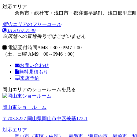
対応エリア
倉敷市・総社市・浅口市・都窪郡早島町、浅口郡里庄町
岡山エリアのフリーコール
0120-67-7549
※店舗への直通番号ではございません
電話受付時間
AM8：30～PM7：00
（土、日曜 AM9：00～PM6：00）
お問い合わせ
無料見積もり
来店予約
岡山エリアのショールームを見る
岡山東ショールーム
〒703-8227 岡山県岡山市中区兼基172-1
対応エリア
岡山市（東区・中区）、赤磐市、瀬戸内市、備前市、和