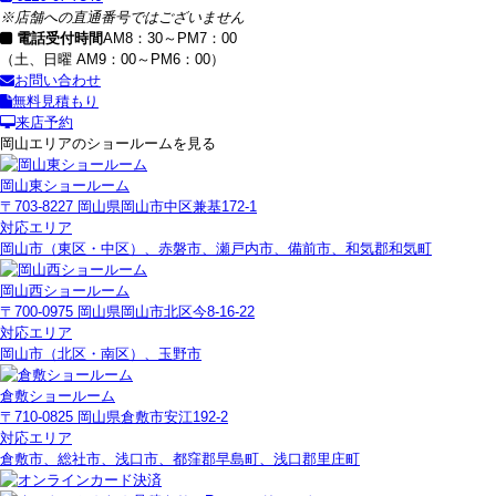
※店舗への直通番号ではございません
電話受付時間
AM8：30～PM7：00
（土、日曜 AM9：00～PM6：00）
お問い合わせ
無料見積もり
来店予約
岡山エリアのショールームを見る
岡山東ショールーム
〒703-8227 岡山県岡山市中区兼基172-1
対応エリア
岡山市（東区・中区）、赤磐市、瀬戸内市、備前市、和気郡和気町
岡山西ショールーム
〒700-0975 岡山県岡山市北区今8-16-22
対応エリア
岡山市（北区・南区）、玉野市
倉敷ショールーム
〒710-0825 岡山県倉敷市安江192-2
対応エリア
倉敷市、総社市、浅口市、都窪郡早島町、浅口郡里庄町