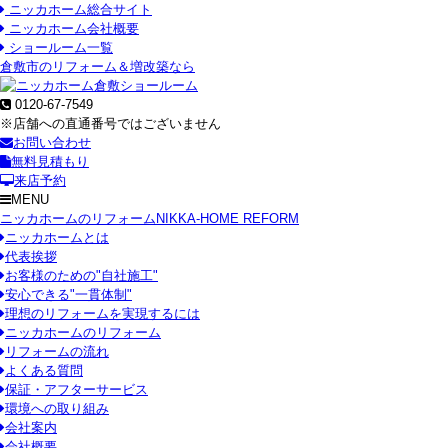
ニッカホーム総合サイト
ニッカホーム会社概要
ショールーム一覧
倉敷市のリフォーム＆増改築なら
0120-67-7549
※店舗への直通番号ではございません
お問い合わせ
無料見積もり
来店予約
MENU
ニッカホームのリフォーム
NIKKA-HOME REFORM
ニッカホームとは
代表挨拶
お客様のための"自社施工"
安心できる"一貫体制"
理想のリフォームを実現するには
ニッカホームのリフォーム
リフォームの流れ
よくある質問
保証・アフターサービス
環境への取り組み
会社案内
会社概要