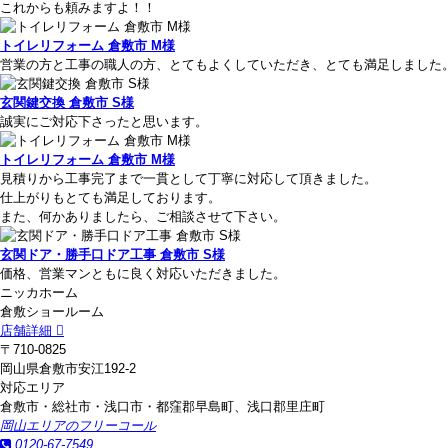
これからも頼みますよ！！
トイレリフォーム 倉敷市 M様
営業の方と工事の職人の方、とてもよくしていただき、とても満足しました
玄関鍵交換 倉敷市 S様
誠実にご対応下さったと思います。
トイレリフォーム 倉敷市 M様
見積りから工事完了まで一貫として丁寧に対応して頂きました。
仕上がりもとても満足しております。
また、何かありましたら、ご相談させて下さい。
玄関ドア・勝手口ドア工事 倉敷市 S様
価格、営業マンともに良く対応いただきました。
ニッカホーム
倉敷ショールーム
店舗詳細
〒710-0825
岡山県倉敷市安江192-2
対応エリア
倉敷市・総社市・浅口市・都窪郡早島町、浅口郡里庄町
岡山エリアのフリーコール
0120-67-7549