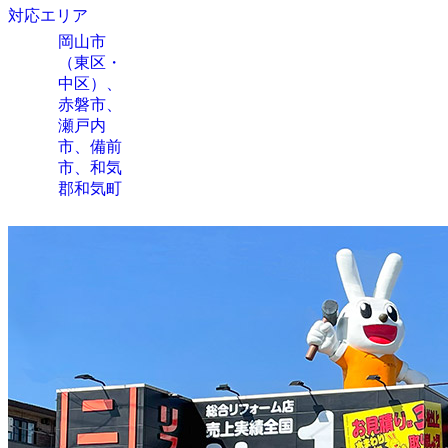
対応エリア
岡山市
（東区・
中区）、
赤磐市、
瀬戸内
市、備前
市、和気
郡和気町