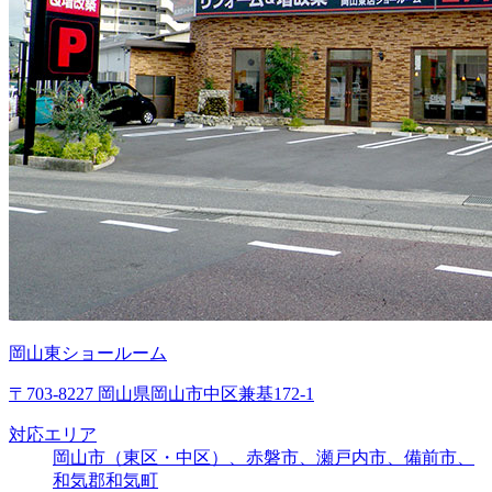
岡山東ショールーム
〒703-8227 岡山県岡山市中区兼基172-1
対応エリア
岡山市（東区・中区）、赤磐市、瀬戸内市、備前市、
和気郡和気町