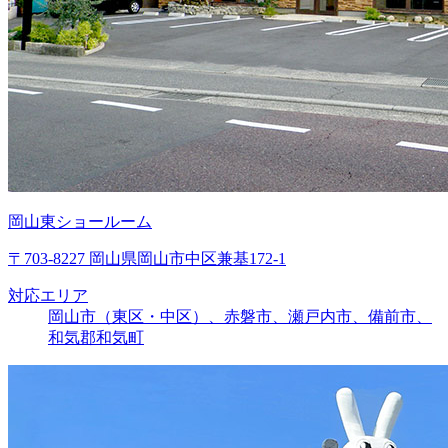
岡山東ショールーム
〒703-8227 岡山県岡山市中区兼基172-1
対応エリア
岡山市（東区・中区）、赤磐市、瀬戸内市、備前市、
和気郡和気町