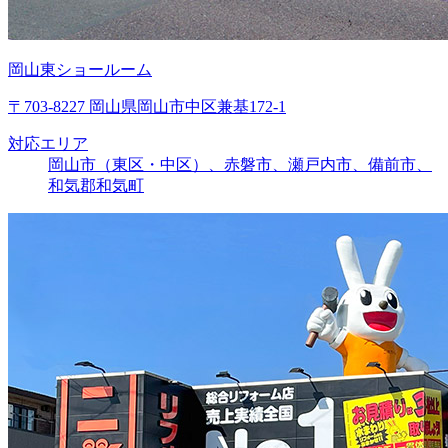
岡山東ショールーム
〒703-8227 岡山県岡山市中区兼基172-1
対応エリア
岡山市（東区・中区）、赤磐市、瀬戸内市、備前市、
和気郡和気町