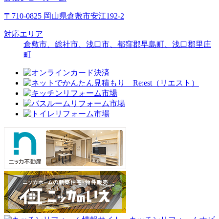
〒710-0825 岡山県倉敷市安江192-2
対応エリア
倉敷市、総社市、浅口市、都窪郡早島町、浅口郡里庄
町