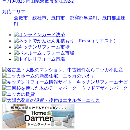
〒710-0825 岡山県倉敷市安江192-2
対応エリア
倉敷市、総社市、浅口市、都窪郡早島町、浅口郡里庄
町