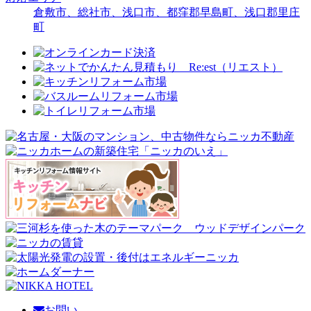
倉敷市、総社市、浅口市、都窪郡早島町、浅口郡里庄
町
お問い