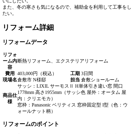
いにしたい。
また、冬の寒さも気になるので、補助金を利用して工事をし
たい。
リフォーム詳細
リフォームデータ
リフォ
ーム内
断熱リフォーム、エクステリアリフォーム
容
費用
403,000円（税込）
工期
3日間
現場名
倉敷市 N様邸
担当
倉敷ショールーム
サッシ：LIXIL サーモスⅡ H単体引き違い窓 間口
1778mm 高さ1955mm（サッシ色 屋外：オータム 屋
商品仕
内：クリエモカ）
様
窓枠：Panasonic ベリティス 窓枠固定型 I型（色：ウ
ォールナット柄）
リフォームのポイント