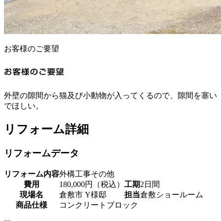
お客様のご要望
外壁の隙間から猫及び小動物が入ってくるので、隙間を塞い
でほしい。
リフォーム詳細
リフォームデータ
リフォーム内容
外構工事その他
費用
180,000円（税込）
工期
2日間
現場名
倉敷市 Y様邸
担当
倉敷ショールーム
商品仕様
コンクリートブロック