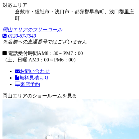
対応エリア
倉敷市・総社市・浅口市・都窪郡早島町、浅口郡里庄
町
岡山エリアのフリーコール
0120-67-7549
※店舗への直通番号ではございません
電話受付時間
AM8：30～PM7：00
（土、日曜 AM9：00～PM6：00）
お問い合わせ
無料見積もり
来店予約
岡山エリアのショールームを見る