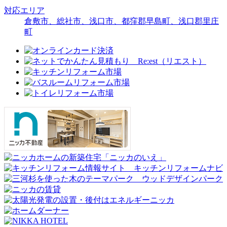
対応エリア
倉敷市、総社市、浅口市、都窪郡早島町、浅口郡里庄
町