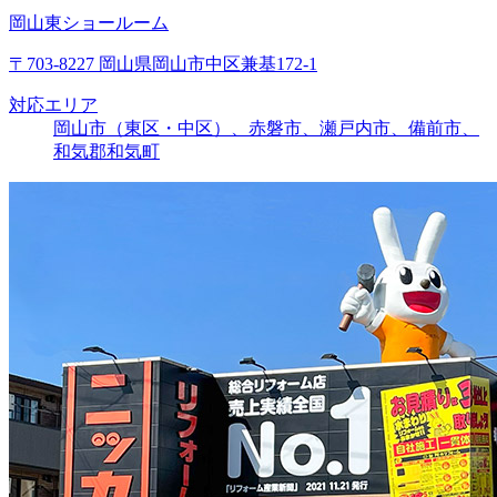
岡山東ショールーム
〒703-8227 岡山県岡山市中区兼基172-1
対応エリア
岡山市（東区・中区）、赤磐市、瀬戸内市、備前市、
和気郡和気町