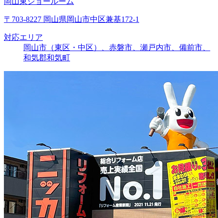
岡山東ショールーム
〒703-8227 岡山県岡山市中区兼基172-1
対応エリア
岡山市（東区・中区）、赤磐市、瀬戸内市、備前市、
和気郡和気町