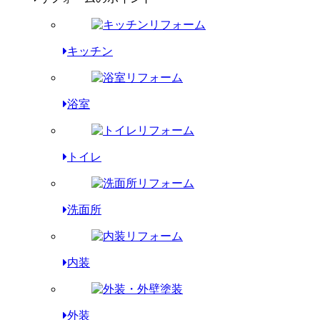
キッチン
浴室
トイレ
洗面所
内装
外装