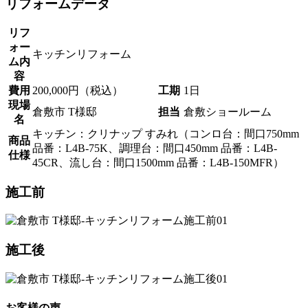
リフォームデータ
リフ
ォー
キッチンリフォーム
ム内
容
費用
200,000円（税込）
工期
1日
現場
倉敷市 T様邸
担当
倉敷ショールーム
名
キッチン：クリナップ すみれ（コンロ台：間口750mm
商品
品番：L4B-75K、調理台：間口450mm 品番：L4B-
仕様
45CR、流し台：間口1500mm 品番：L4B-150MFR）
施工前
施工後
お客様の声