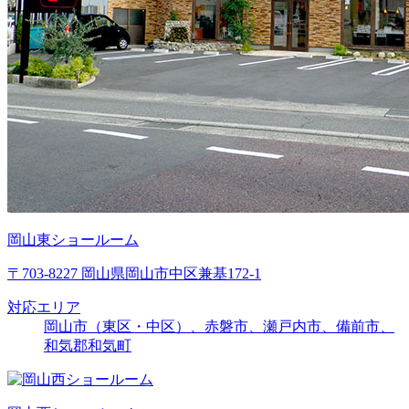
岡山東ショールーム
〒703-8227 岡山県岡山市中区兼基172-1
対応エリア
岡山市（東区・中区）、赤磐市、瀬戸内市、備前市、
和気郡和気町