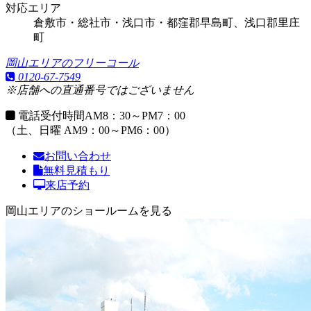
対応エリア
倉敷市・総社市・浅口市・都窪郡早島町、浅口郡里庄
町
岡山エリアのフリーコール
0120-67-7549
※店舗への直通番号ではございません
電話受付時間
AM8：30～PM7：00
（土、日曜 AM9：00～PM6：00）
お問い合わせ
無料見積もり
来店予約
岡山エリアのショールームを見る