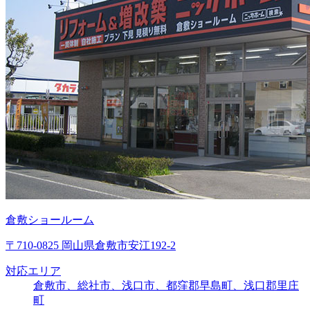
倉敷ショールーム
〒710-0825 岡山県倉敷市安江192-2
対応エリア
倉敷市、総社市、浅口市、都窪郡早島町、浅口郡里庄
町