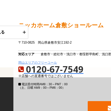
ニッカホーム
倉敷ショールーム
見る
〒710-0825
岡山県倉敷市安江192-2
対応エリア
倉敷市・総社市・浅口市・都窪郡早島町、浅口
岡山エリアのフリーコール
0120-67-7549
※店舗への直通番号ではございません
電話受付時間
AM8：30～PM7：00
（土、日曜 AM9：00～PM6：00）