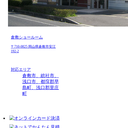
倉敷ショールーム
〒710-0825 岡山県倉敷市安江
192-2
対応エリア
倉敷市、総社市、
浅口市、都窪郡早
島町、浅口郡里庄
町