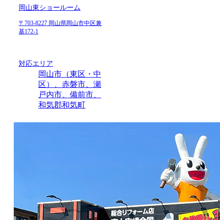
岡山東ショールーム
〒703-8227 岡山県岡山市中区兼
基172-1
対応エリア
岡山市（東区・中
区）、赤磐市、瀬
戸内市、備前市、
和気郡和気町