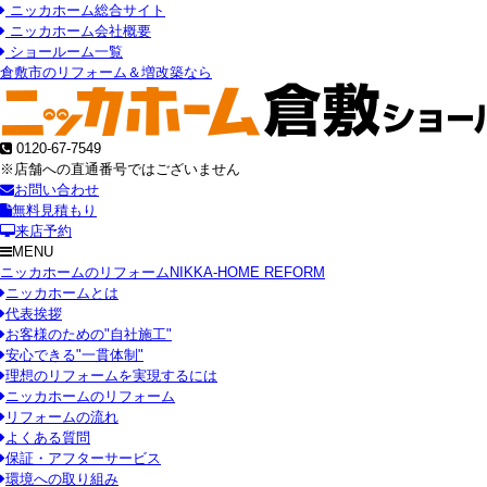
ニッカホーム総合サイト
ニッカホーム会社概要
ショールーム一覧
倉敷市のリフォーム＆増改築なら
0120-67-7549
※店舗への直通番号ではございません
お問い合わせ
無料見積もり
来店予約
MENU
ニッカホームのリフォーム
NIKKA-HOME REFORM
ニッカホームとは
代表挨拶
お客様のための"自社施工"
安心できる"一貫体制"
理想のリフォームを実現するには
ニッカホームのリフォーム
リフォームの流れ
よくある質問
保証・アフターサービス
環境への取り組み