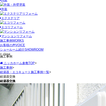
内装
外装
エクステリア
エコリフォーム
マンションリフォーム
施工事例
WORKS
お客様の声
VOICE
ショールーム紹介
SHOWROOM
× close
施工事例
ニッカホーム倉敷TOP
>
施工事例
>
給湯器・エコキュート施工事例一覧
>
給湯器交換
給湯器交換