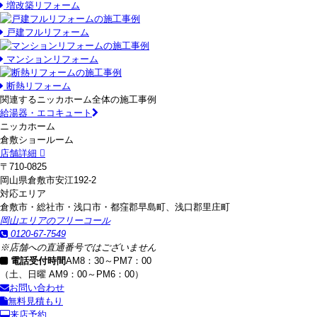
増改築リフォーム
戸建フルリフォーム
マンションリフォーム
断熱リフォーム
関連するニッカホーム全体の施工事例
給湯器・エコキュート
ニッカホーム
倉敷ショールーム
店舗詳細
〒710-0825
岡山県倉敷市安江192-2
対応エリア
倉敷市・総社市・浅口市・都窪郡早島町、浅口郡里庄町
岡山エリアのフリーコール
0120-67-7549
※店舗への直通番号ではございません
電話受付時間
AM8：30～PM7：00
（土、日曜 AM9：00～PM6：00）
お問い合わせ
無料見積もり
来店予約