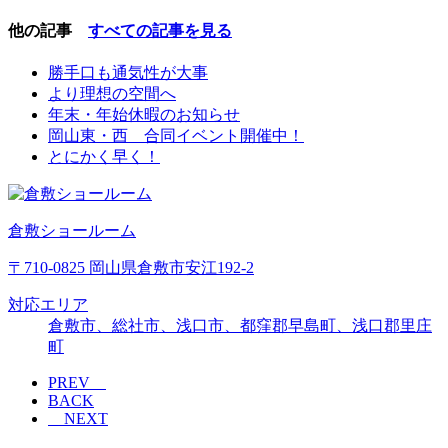
他の記事
すべての記事を見る
勝手口も通気性が大事
より理想の空間へ
年末・年始休暇のお知らせ
岡山東・西 合同イベント開催中！
とにかく早く！
倉敷ショールーム
〒710-0825 岡山県倉敷市安江192-2
対応エリア
倉敷市、総社市、浅口市、都窪郡早島町、浅口郡里庄
町
PREV
BACK
NEXT