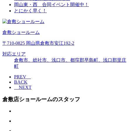
岡山東・西 合同イベント開催中！
とにかく早く！
倉敷ショールーム
〒710-0825 岡山県倉敷市安江192-2
対応エリア
倉敷市、総社市、浅口市、都窪郡早島町、浅口郡里庄
町
PREV
BACK
NEXT
倉敷店ショールームのスタッフ