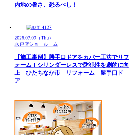
内地の暑さ、恐るべし！
2026.07.09
（Thu）
水戸店ショールーム
【施工事例】勝手口ドアをカバー工法でリフ
ォーム！シリンダーレスで防犯性を劇的に向
上 ひたちなか市 リフォーム 勝手口ド
ア