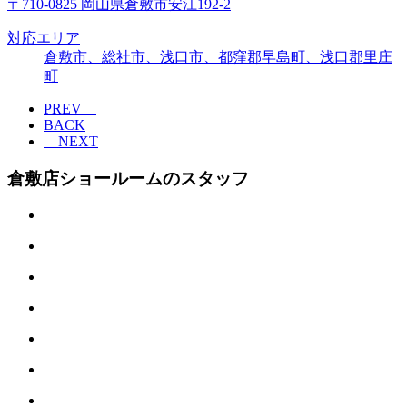
〒710-0825 岡山県倉敷市安江192-2
対応エリア
倉敷市、総社市、浅口市、都窪郡早島町、浅口郡里庄
町
PREV
BACK
NEXT
倉敷店ショールームのスタッフ