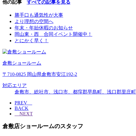
他の記事
すべての記事を見る
勝手口も通気性が大事
より理想の空間へ
年末・年始休暇のお知らせ
岡山東・西 合同イベント開催中！
とにかく早く！
倉敷ショールーム
〒710-0825 岡山県倉敷市安江192-2
対応エリア
倉敷市、総社市、浅口市、都窪郡早島町、浅口郡里庄町
PREV
BACK
NEXT
倉敷店ショールームのスタッフ