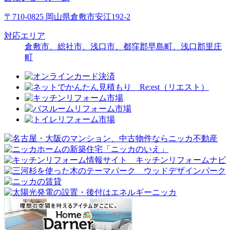
〒710-0825 岡山県倉敷市安江192-2
対応エリア
倉敷市、総社市、浅口市、都窪郡早島町、浅口郡里庄
町