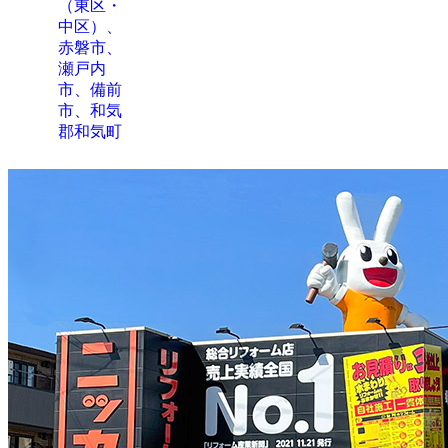
（東区・
中区）、
赤磐市、
瀬戸内
市、備前
市、和気
郡和気町