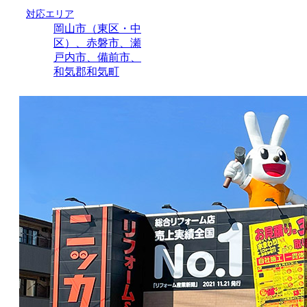
対応エリア
岡山市（東区・中
区）、赤磐市、瀬
戸内市、備前市、
和気郡和気町