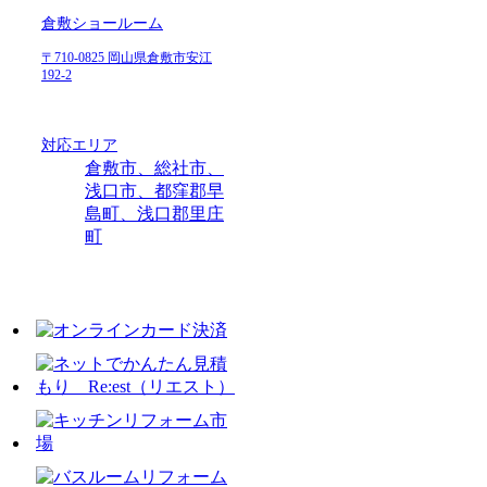
倉敷ショールーム
〒710-0825 岡山県倉敷市安江
192-2
対応エリア
倉敷市、総社市、
浅口市、都窪郡早
島町、浅口郡里庄
町